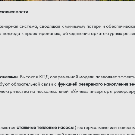
езависимости
женерная система, сводящая к минимуму потери и обеспечиваю
о подхода к проектированию, объединения архитектурных реше
панелями
. Высокая КПД современной модели позволяет эффекти
ебуют обязательной связи с
функцией резервного накопления э
лектричества на несколько дней. «Умные» инверторы реверсирую
.
вляются
стальные тепловые насосы
(геотермальные или навесны
тенциальное тепло из внешней среды и «перекачивая» его в си