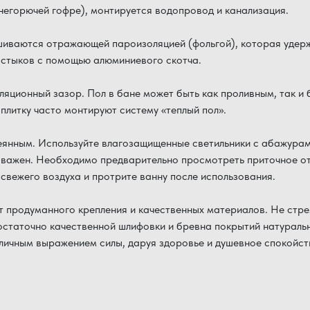
негорючей гофре), монтируется водопровод и канализация.
шиваются отражающей пароизоляцией (фольгой), которая удерж
 стыков с помощью алюминиевого скотча.
иляционный зазор. Пол в бане может быть как проливным, так и
 плитку часто монтируют систему «теплый пол».
еянным. Используйте влагозащищенные светильники с абажурам
важен. Необходимо предварительно просмотреть приточное отв
свежего воздуха и протрите ванну после использования.
т продуманного крепления и качественных материалов. Не стр
достаточно качественной шлифовки и бревна покрытий натураль
личным выражением силы, даруя здоровье и душевное спокойств