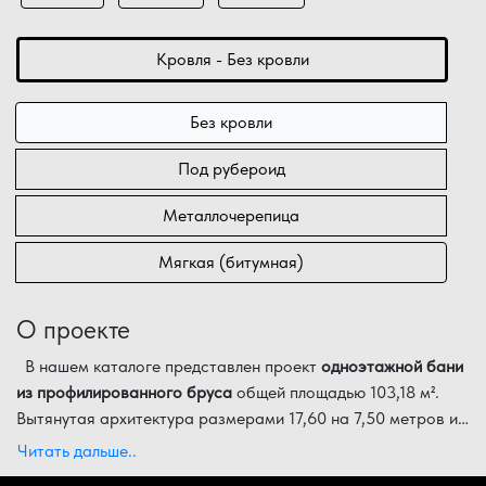
Кровля - Без кровли
Без кровли
Под рубероид
Металлочерепица
Мягкая (битумная)
О проекте
В нашем каталоге представлен проект
одноэтажной бани
из профилированного бруса
общей площадью 103,18 м².
Вытянутая архитектура размерами 17,60 на 7,50 метров и
современное остекление (окна в пол) делают этот сруб
Функциональные особенности планировки:
Читать дальше..
движущим движением для премиального отдыха.