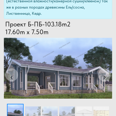
(естественной влажности/камерной сушки/клееном) так
же в разных породах древесины Ель/сосна,
Лиственница, Кедр.
Проект Б-ПБ-103.18m2
17.60m x 7.50m
Previous
Next
‹
›