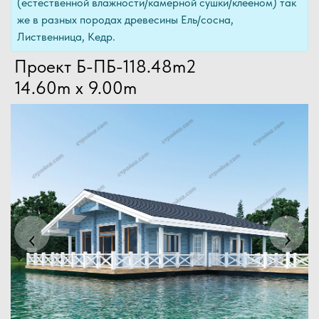
(естественной влажности/камерной сушки/клееном) так
же в разных породах древесины Ель/сосна,
Лиственница, Кедр.
Проект Б-ПБ-118.48m2
14.60m x 9.00m
Previous
Next
‹
›