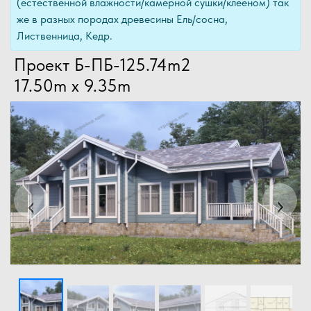
(естественной влажности/камерной сушки/клееном) так
же в разных породах древесины Ель/сосна,
Лиственница, Кедр.
Проект Б-ПБ-125.74m2
17.50m x 9.35m
Previous
Next
‹
›