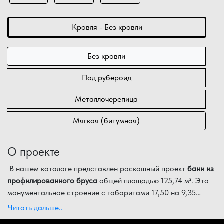
Кровля - Без кровли
Без кровли
Под рубероид
Металлочерепица
Мягкая (битумная)
О проекте
В нашем каталоге представлен роскошный проект
бани из
профилированного бруса
общей площадью 125,74 м². Это
монументальное строение с габаритами 17,50 на 9,35
метров объединяет в себе функции просторного жилого
Детальная экспликация помещений проекта:
Читать дальше..
дома и элитного банного комплекса. Выбор благородного