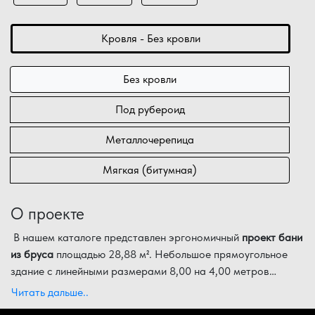
Кровля - Без кровли
Без кровли
Под рубероид
Металлочерепица
Мягкая (битумная)
О проекте
В нашем каталоге представлен эргономичный
проект бани
из бруса
площадью 28,88 м². Небольшое прямоугольное
здание с линейными размерами 8,00 на 4,00 метров
идеально подходит для размещения на стандартных
Функциональные особенности планировки:
Читать дальше..
загородных участках, образуя соединение банного
Пространство для досуга: центральную часть сруба