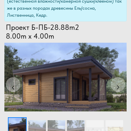
(естественной влажности/камерной сушки/клееном) так
же в разных породах древесины Ель/сосна,
Лиственница, Кедр.
Проект Б-ПБ-28.88m2
8.00m x 4.00m
Previous
Next
‹
›