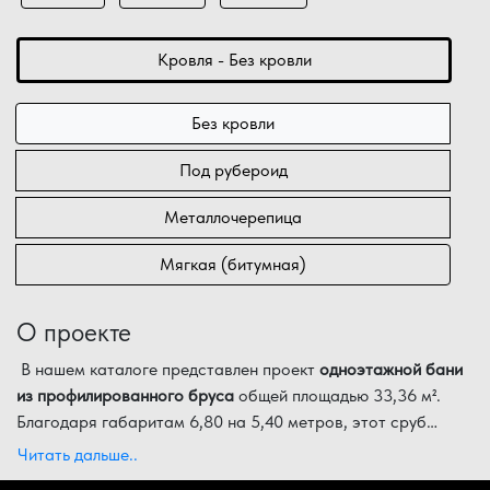
Кровля - Без кровли
Без кровли
Под рубероид
Металлочерепица
Мягкая (битумная)
О проекте
В нашем каталоге представлен проект
одноэтажной бани
из профилированного бруса
общей площадью 33,36 м².
Благодаря габаритам 6,80 на 5,40 метров, этот сруб
является золотой серединой между компактностью и
Функциональные особенности планировки:
Читать дальше..
внутренним простором. Выбор кедра в качестве основного