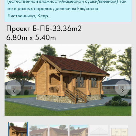
(естественной влажности/камерной сушки/клееном) так
же в разных породах древесины Ель/сосна,
Лиственница, Кедр.
Проект Б-ПБ-33.36m2
6.80m x 5.40m
Previous
Next
‹
›