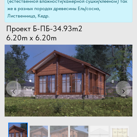
(естественной влажности/камерной сушки/клееном) так
же в разных породах древесины Ель/сосна,
Лиственница, Кедр.
Проект Б-ПБ-34.93m2
6.20m x 6.20m
Previous
Next
‹
›