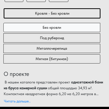
Кровля - Без кровли
Без кровли
Под рубероид
Металлочерепица
Мягкая (битумная)
О проекте
В нашем каталоге представлен проект
одноэтажной бани
из бруса камерной сушки
общей площадью 34,93 м².
Компактная квадратная форма 6,20 на 6,20 метров в
сочетании с панорамным остеклением делает этот сруб
Функциональные особенности планировки:
Читать дальше..
идеальным современным решением для любого участка.