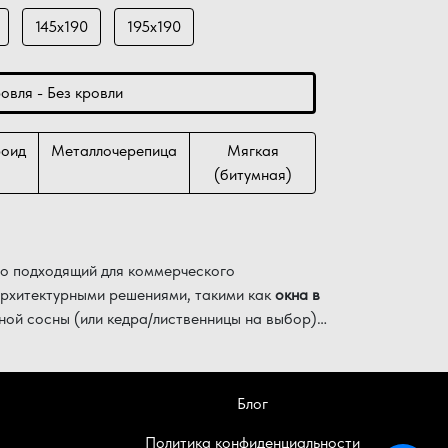
145х190
195х190
овля - Без кровли
роид
Металлочерепица
Мягкая
(битумная)
но подходящий для коммерческого
 архитектурными решениями, такими как
окна в
ной сосны (или кедра/лиственницы на выбор)
Блог
Политика конфиденциальности