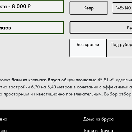
та - 8 000 ₽
Кедр
145х140
ектов
Кр
Без кровли
Под рубе
роект
бани из клееного бруса
общей площадью 45,81 м², идеаль
ятно застройки 6,70 на 5,40 метров в сочетании с эффектными
ьно просторным и инвестиционно привлекательным. Выбор отбор
атмосферу. Расчет сметы осуществляется бесплатно.
евна
Дома из бруса
оде.
вна
Бани из бруса