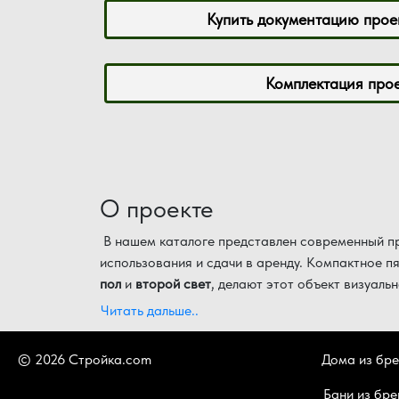
Купить документацию проек
Комплектация про
О проекте
В нашем каталоге представлен современный п
использования и сдачи в аренду. Компактное п
пол
и
второй свет
, делают этот объект визуал
гарантирует долговечность строения и уютную 
Детальная экспликация помещений по уровням:
Читать дальше..
Первый этаж (зона отдыха и парения):
© 2026 Стройка.com
Дома из бр
Уютная терраса площадью 6,45 м² на вх
Бани из бре