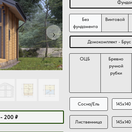
Фундам
Без
Винтовой
фундамента
Next
›
Домокомплект - Брус 
ОЦБ
Бревно
ручной
рубки
Сосна/Ель
145х140
 - 200 ₽
Лиственница
145х140