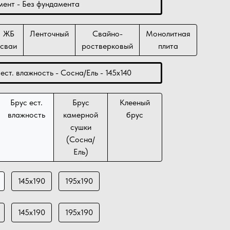
ент - Без фундамента
ЖБ
Ленточный
Свайно-
Монолитная
сваи
ростверковый
плита
ест. влажность - Сосна/Ель - 145х140
Брус ест.
Брус
Клееный
влажность
камерной
брус
сушки
(Сосна/
Ель)
145х190
195х190
145х190
195х190