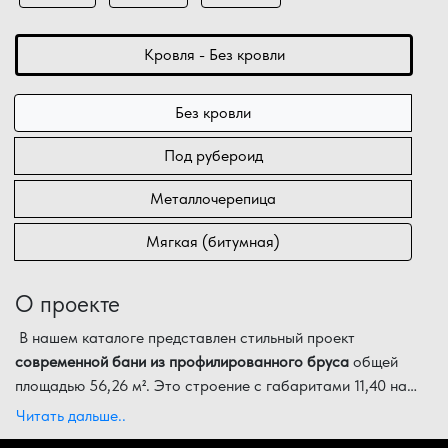
Кровля - Без кровли
Без кровли
Под рубероид
Металлочерепица
Мягкая (битумная)
О проекте
В нашем каталоге представлен стильный проект
современной бани из профилированного бруса
общей
площадью 56,26 м². Это строение с габаритами 11,40 на
5,40 метров спроектировано с учетом последних трендов
Детальная экспликация помещений проекта:
Читать дальше..
загородной архитектуры: использование
окон в пол