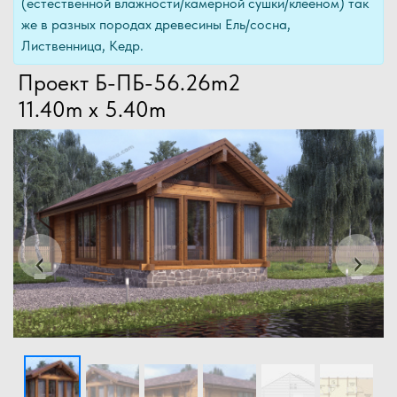
(естественной влажности/камерной сушки/клееном) так
же в разных породах древесины Ель/сосна,
Лиственница, Кедр.
Проект Б-ПБ-56.26m2
11.40m x 5.40m
Previous
Next
‹
›