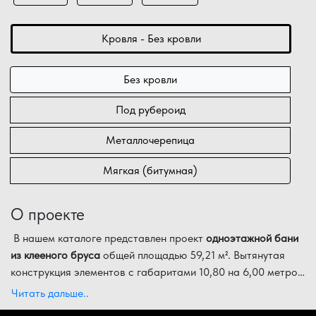
Кровля - Без кровли
Без кровли
Под рубероид
Металлочерепица
Мягкая (битумная)
О проекте
В нашем каталоге представлен проект
одноэтажной бани
из клееного бруса
общей площадью 59,21 м². Вытянутая
конструкция элементов с габаритами 10,80 на 6,00 метров
делает этот проект оптимальным выбором для владельцев
Функциональные особенности планировки:
Читать дальше..
узких участков. Использование сосны (или кедра/