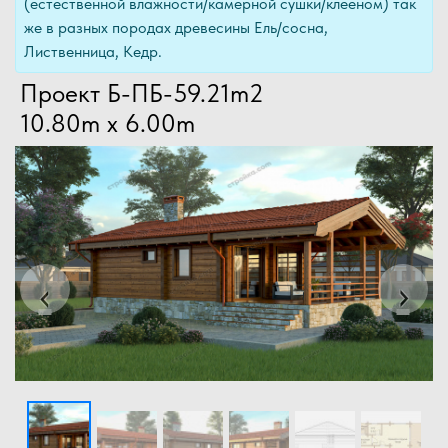
(естественной влажности/камерной сушки/клееном) так
же в разных породах древесины Ель/сосна,
Лиственница, Кедр.
Проект Б-ПБ-59.21m2
10.80m x 6.00m
Previous
Next
‹
›