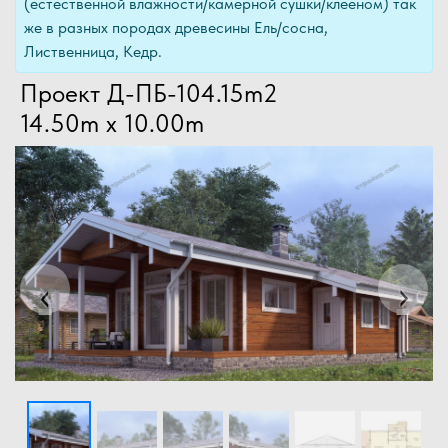
(естественной влажности/камерной сушки/клееном) так
же в разных породах древесины Ель/сосна,
Лиственница, Кедр.
Проект Д-ПБ-104.15m2
14.50m x 10.00m
Previous
Next
‹
›