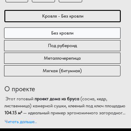
Кровля - Без кровли
Без кровли
Под рубероид
Металлочерепица
Мягкая (битумная)
О проекте
Этот готовый
проект дома из бруса
(сосна, кедр,
лиственница) камерной сушки, клееный под ключ площадью
104.15 м²
— идеальный пример эргономичного загородного
жилья в популярной категории
Внутреннее пространство дома в
до 150 м²
1 этаж
. Благодаря
организовано по
Читать дальше..
продуманным габаритам
принципу зонирования: просторная кухня-гостиная (
14.50х10.00 м
, здание в
1 этаж
32.11