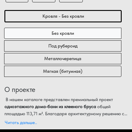
Кровля - Без кровли
Без кровли
Под рубероид
Металлочерепица
Мягкая (битумная)
О проекте
В нашем каталоге представлен премиальный проект
одноэтажного дома-бани из клееного бруса
общей
площадью 113,71 м². Благодаря архитектурному решению с
окнами в пол
Детальная экспликация помещений проекта:
, это массивное строение с габаритами 16,70
Читать дальше..
на 7,40 метров выглядит легким и современным,