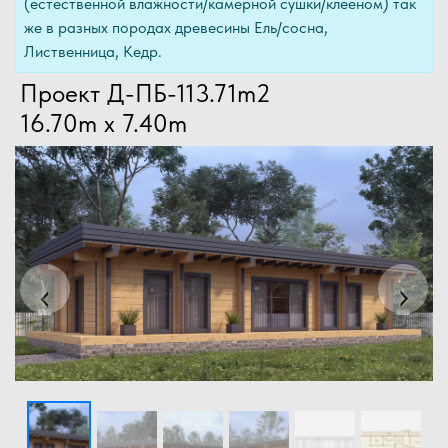
(естественной влажности/камерной сушки/клееном) так
же в разных породах древесины Ель/сосна,
Лиственница, Кедр.
Проект Д-ПБ-113.71m2
16.70m x 7.40m
Previous
Next
‹
›