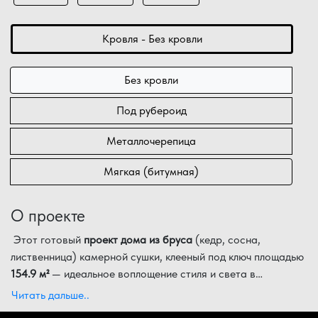
Кровля - Без кровли
Без кровли
Под рубероид
Металлочерепица
Мягкая (битумная)
О проекте
Этот готовый
проект дома из бруса
(кедр, сосна,
лиственница) камерной сушки, клееный под ключ площадью
154.9 м²
— идеальное воплощение стиля и света в
категории
Пространство дома в
до 160 м²
. Благодаря продуманным габаритам
2 этажа
организовано с акцентом
Читать дальше..
13.50х8.00 м
на простор: на первом уровне расположены светлая
, здание в
2 этажа
предлагает уникальное