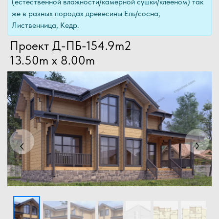
(естественной влажности/камерной сушки/клееном) так
же в разных породах древесины Ель/сосна,
Лиственница, Кедр.
Проект Д-ПБ-154.9m2
13.50m x 8.00m
Previous
Next
‹
›