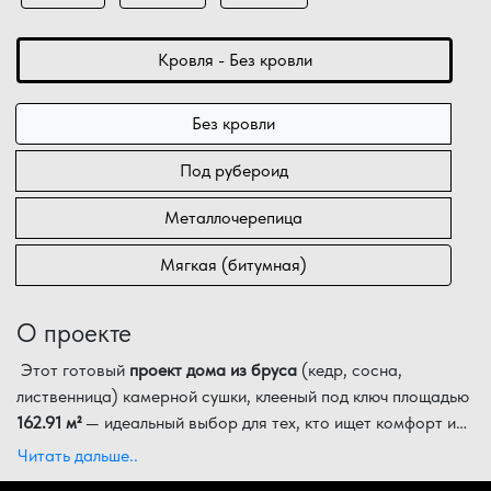
Кровля - Без кровли
Без кровли
Под рубероид
Металлочерепица
Мягкая (битумная)
О проекте
Этот готовый
проект дома из бруса
(кедр, сосна,
лиственница) камерной сушки, клееный под ключ площадью
162.91 м²
— идеальный выбор для тех, кто ищет комфорт и
функциональность в категории
Пространство дома в
2 этажа
организовано максимально
до 200 м²
. Благодаря
Читать дальше..
продуманным габаритам
эффективно: на первом уровне расположены уютная
13.20х9.00 м
, здание в
2 этажа