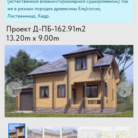
(естественной влажности/камерной сушки/клееном) так
же в разных породах древесины Ель/сосна,
Лиственница, Кедр.
Проект Д-ПБ-162.91m2
13.20m x 9.00m
Previous
Next
‹
›