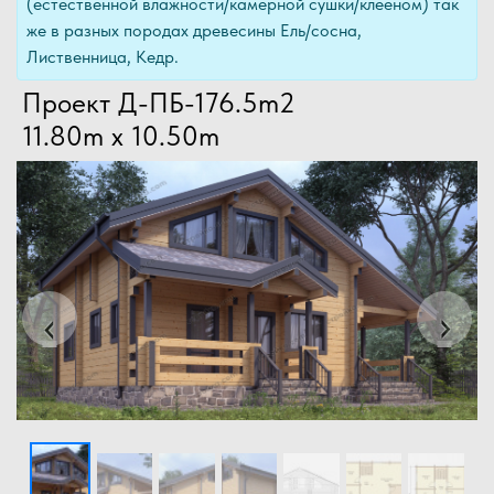
(естественной влажности/камерной сушки/клееном) так
же в разных породах древесины Ель/сосна,
Лиственница, Кедр.
Проект Д-ПБ-176.5m2
11.80m x 10.50m
Previous
Next
‹
›