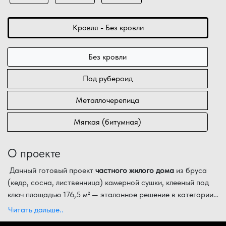
Кровля - Без кровли
Без кровли
Под рубероид
Металлочерепица
Мягкая (битумная)
О проекте
Данный готовый проект
частного жилого дома
из бруса
(кедр, сосна, лиственница) камерной сушки, клееный под
ключ площадью 176,5 м² — эталонное решение в категории
капитальных построек
Планировка дома в
2 этажа
до 200 м²
разработана для
. Благодаря выверенным
Читать дальше..
габаритам 11,80х10,50 м, здание в
комфортного ПМЖ: на первом уровне расположены
2 этажа
предлагает