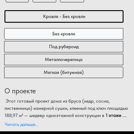
Кровля - Без кровли
Без кровли
Под рубероид
Металлочерепица
Мягкая (битумная)
О проекте
Этот готовый проект дома из бруса (кедр, сосна,
лиственница) камерной сушки, клееный под ключ площадью
188,97 м² — шедевр одноэтажной конструкции в
1 этаже
.
Благодаря значительным габаритам 17,30х12,80 м и
Планировка дома на
1 этаже
разработана для
Читать дальше..
акценту на
обеспечения максимального комфорта большой семьи:
панорамном окне
, дом выглядит легким и