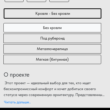
Кровля - Без кровли
Без кровли
Под рубероид
Металлочерепица
Мягкая (битумная)
О проекте
Этот проект — идеальный выбор для тех, кто ищет
бескомпромиссный комфорт и хочет добиться своего
статуса через современную архитектуру. Представленный
современный проект дома для ПМЖ
Внутренняя планировка дома на
2 этажах
(кедр, сосна,
сделана с
Читать дальше..
лиственница) под ключ площадью
акцентом на приватность и уют. Первый уровень отведен
203,40 м²
— это