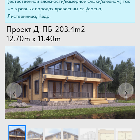
(естественной влажности/камерной сушки/клееном) так
же в разных породах древесины Ель/сосна,
Лиственница, Кедр.
Проект Д-ПБ-203.4m2
12.70m x 11.40m
Previous
Next
‹
›