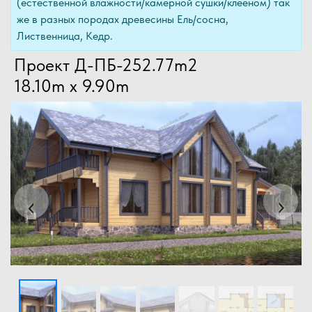
(естественной влажности/камерной сушки/клееном) так
же в разных породах древесины Ель/сосна,
Лиственница, Кедр.
Проект Д-ПБ-252.77m2
18.10m x 9.90m
Previous
Next
‹
›