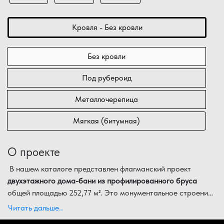
Кровля - Без кровли
Без кровли
Под рубероид
Металлочерепица
Мягкая (битумная)
О проекте
В нашем каталоге представлен флагманский проект
двухэтажного дома-бани из профилированного бруса
общей площадью 252,77 м². Это монументальное строение
с габаритами 18,10 на 9,90 метров представляет собой
Детальная экспликация помещений по уровням:
Читать дальше..
элитную загородную резиденцию, где комфорт жилого дома