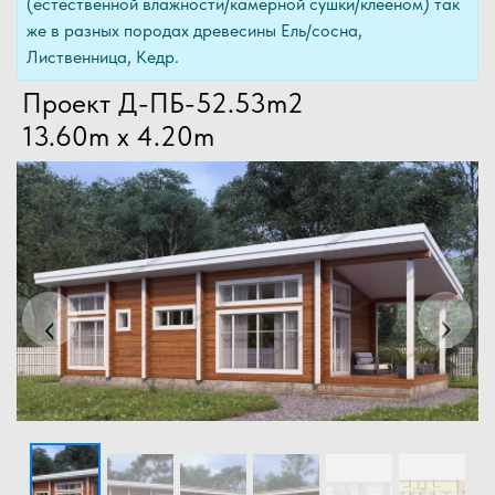
(естественной влажности/камерной сушки/клееном) так
же в разных породах древесины Ель/сосна,
Лиственница, Кедр.
Проект Д-ПБ-52.53m2
13.60m x 4.20m
Previous
Next
‹
›