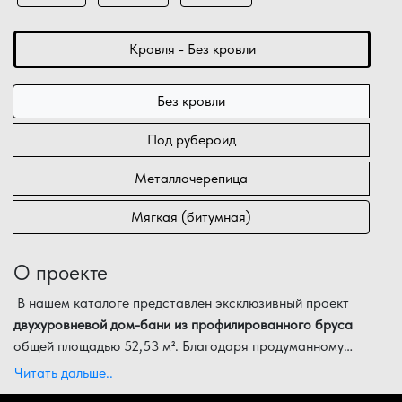
Кровля - Без кровли
Без кровли
Под рубероид
Металлочерепица
Мягкая (битумная)
О проекте
В нашем каталоге представлен эксклюзивный проект
двухуровневой дом-бани из профилированного бруса
общей площадью 52,53 м². Благодаря продуманному
вытянутому пятну застройки с габаритными размерами
Архитектурные особенности и экспликация помещений:
Читать дальше..
12,50 на 7,40 метров, этот объект является идеальным