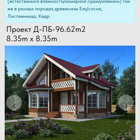
(естественной влажности/камерной сушки/клееном) так
же в разных породах древесины Ель/сосна,
Лиственница, Кедр.
Проект Д-ПБ-96.62m2
8.35m x 8.35m
Previous
Next
‹
›