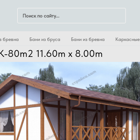
Поиск по сайту
з бревна
Бани из бруса
Бани из бревна
Каркасные
ДК-80m2
11.60m x 8.00m